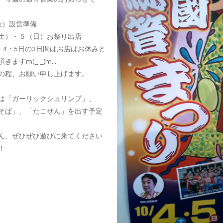
金）設営準備
土）・５（日）お祭り出店
3・4・5日の3日間はお店はお休みと
きますm(_ _)m
...
の程、お願い申し上げます。
は「ガーリックシュリンプ」、
そば」、「たこせん」を出す予定
ん、ぜひぜひ遊びに来てください
！