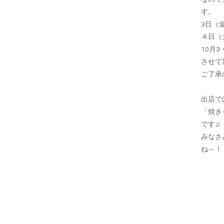
す。
3日（
４日（
10月
させて頂
ご了承
出店で
「焼き
です♫
みなさ
ね～！