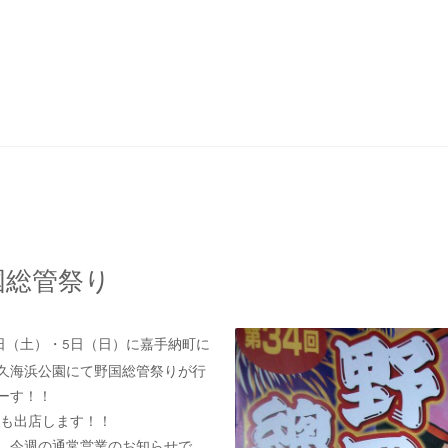
国総管祭り
4日（土）・5日（日）に嘉手納町に
久海浜公園にて野国総管祭りが行
ーす！！
feも出店します！！
、今週の通常営業のお知らせで