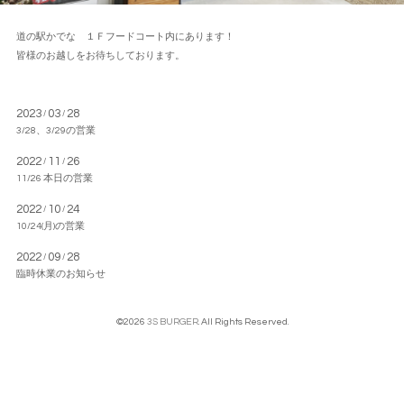
道の駅かでな １Ｆフードコート内にあります！
皆様のお越しをお待ちしております。
2023
03
28
/
/
3/28、3/29の営業
2022
11
26
/
/
11/26 本日の営業
2022
10
24
/
/
10/24(月)の営業
2022
09
28
/
/
臨時休業のお知らせ
©2026
3S BURGER
. All Rights Reserved.