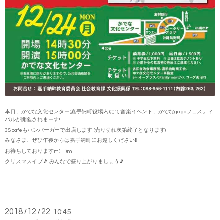
本日、かでな文化センター(嘉手納町役場内)にて音楽イベント、かでなgo goフェスティ
バルが開催されまーす!
3S cafeもハンバーガーで出店します!(売り切れ次第終了となります)
みなさま、ぜひ午後からは嘉手納町にお越しください‼️
お待ちしておりますm(__)m
クリスマスイブ🎵 みんなで盛り上がりましょう🎵
2018
12
22
/
/
10:45