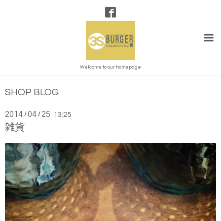
Welcome to our homepage
SHOP BLOG
2014
04
25
/
/
13:25
雑貨