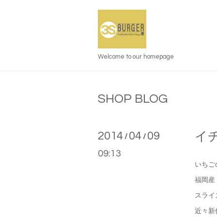
Welcome to our homepage
SHOP BLOG
2014
04
09
イ
/
/
09:13
いちご
福岡産
スライ
近々新