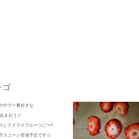
チゴ
の中で一番好きな
 あまおう☆
スしてドライフルーツに〜‼︎
作スコーン登場予定です☆