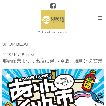
Welcome to our homepage
SHOP BLOG
2018
10
18
/
/
11:53
那覇産業まつり出店に伴い 今週、週明けの営業