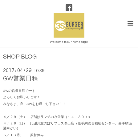
Welcome to our homepage
SHOP BLOG
2017
04
29
/
/
10:39
GW営業日程
GWの営業日程でーす！
よろしくお願いします！
みなさま、良いGWをお過ごし下さい！！
４／２９（土） 店舗はランチのみ営業（１４：３０LO）
４／２９（日） 比謝川鯉のぼりフェスタ出店（嘉手納総合福祉センター、嘉手納漁
港向かい）
５／１（月） 振替休み