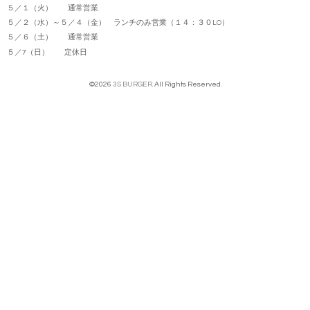
５／１（火） 通常営業
５／２（水）～５／４（金） ランチのみ営業（１４：３０LO）
５／６（土） 通常営業
５／7（日） 定休日
©2026
3S BURGER
. All Rights Reserved.